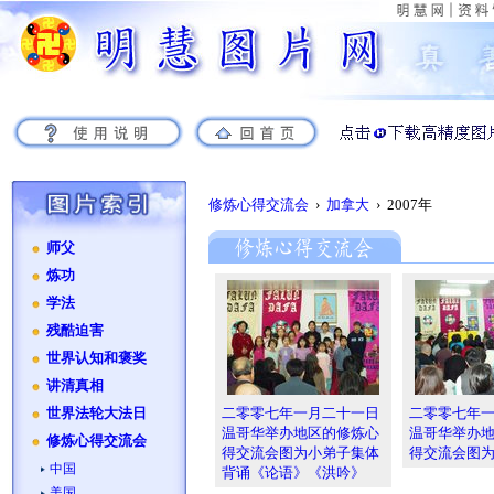
修炼心得交流会
›
加拿大
› 2007年
师父
炼功
学法
残酷迫害
世界认知和褒奖
讲清真相
二零零七年一月二十一日
二零零七年
世界法轮大法日
温哥华举办地区的修炼心
温哥华举办
修炼心得交流会
得交流会图为小弟子集体
得交流会图
中国
背诵《论语》《洪吟》
美国