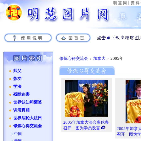
修炼心得交流会
›
加拿大
› 2005年
师父
炼功
学法
残酷迫害
世界认知和褒奖
讲清真相
世界法轮大法日
2005年加拿大法会多伦多
修炼心得交流会
召开 图为学员发言
2005年加
中国
召开 图为
美国