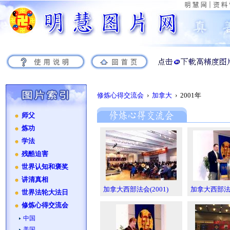
修炼心得交流会
›
加拿大
› 2001年
师父
炼功
学法
残酷迫害
世界认知和褒奖
讲清真相
加拿大西部法会(2001)
加拿大西部法会
世界法轮大法日
修炼心得交流会
中国
美国