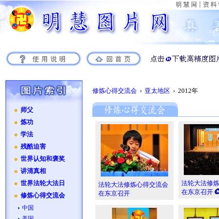
修炼心得交流会
›
亚太地区
› 2012年
师父
炼功
学法
残酷迫害
世界认知和褒奖
讲清真相
法轮大法修
世界法轮大法日
法轮大法修炼心得交流会
在东京召开
在东京召开
修炼心得交流会
中国
美国