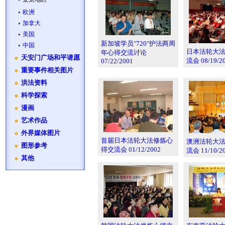
欧洲
加拿大
美国
新加坡学员"720"护法两周
中国
日本法轮大
年心得交流讨论
天安门广场和平请愿
流会 08/19/2
07/22/2001
重要事件相关图片
洪法资料
科学探索
漫画
艺术作品
外界媒体图片
首届日本法轮大法修炼心
澳洲法轮大
图形参考
得交流会 01/12/2002
流会 11/10/2
其他