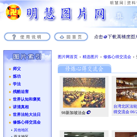
图片网首页
›
精选图片
›
修炼心得交流会
›
师父
炼功
学法
残酷迫害
世界认知和褒奖
台湾北区法
讲清真相
得交流会 06/2
98新加坡法会
世界法轮大法日
修炼心得交流会
其他地区
亚太地区