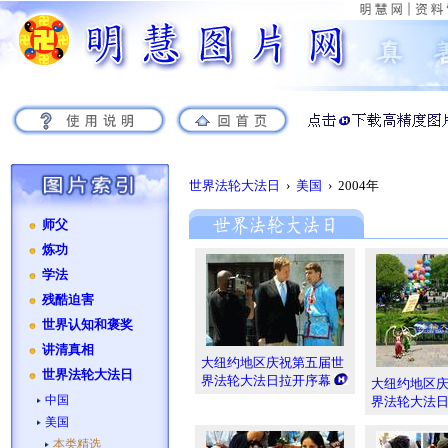
世界法轮大法日
›
美国
› 2004年
师父
炼功
学法
残酷迫害
世界认知和褒奖
讲清真相
大纽约地区庆祝第五届世
世界法轮大法日
界法轮大法日拉开序幕
大纽约地区
中国
界法轮大法
美国
本类精选