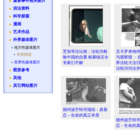
重要事件相关图片
洪法资料
科学探索
漫画
艺术作品
外界媒体图片
地方性媒体图片
芝加哥论坛报：法轮功检
北卡罗来纳州R
本类精选
验中国的自重 粗暴镇压令
与观察报 ：
世界性媒体图片
专家们不解
界法轮大法
法轮功功法
图形参考
其他
其它网站图片
德州波芒特市报纸：真善
忍－生命的真正本质
德州波芒特
忍－生命的