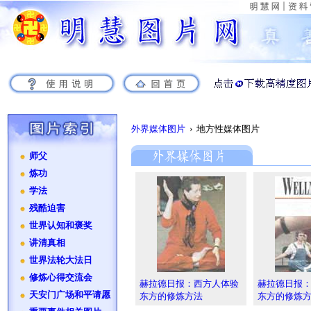
外界媒体图片
› 地方性媒体图片
师父
炼功
学法
残酷迫害
世界认知和褒奖
讲清真相
世界法轮大法日
修炼心得交流会
赫拉德日报：西方人体验
赫拉德日报
天安门广场和平请愿
东方的修炼方法
东方的修炼