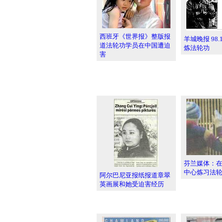
西班牙《世界报》整版报
羊城晚报 98.1
道法轮功学员在中国遭迫
炼法轮功
害
芬兰媒体：
中心炼习法
阿尔巴尼亚报纸报道章翠
英画展和她受迫害经历