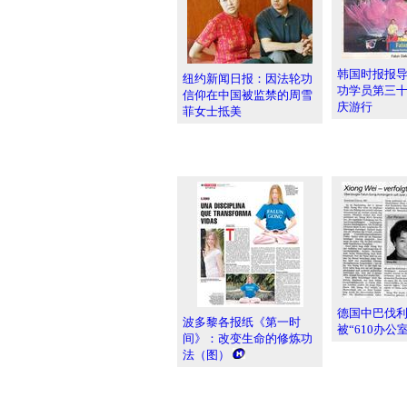
韩国时报报
纽约新闻日报：因法轮功
功学员第三
信仰在中国被监禁的周雪
庆游行
菲女士抵美
德国中巴伐
波多黎各报纸《第一时
被“610办公
间》：改变生命的修炼功
法（图）