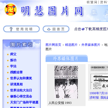
图片网首页
›
精选图片
›
外界媒体图片
› 
图片
师父
炼功
学法
残酷迫害
世界认知和褒奖
讲清真相
世界法轮大法日
1998年7月
修炼心得交流会
济时报 :我
天安门广场和平请愿
人民公安报 1993