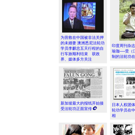
为营救在中国被非法关押
的未婚妻 澳洲悉尼法轮功
印度周刊杂志
学员李麒忠五天行程的自
瑜珈──受（
行车旅顺利结束 获政
制的法轮功
界、媒体多方关注
新加坡最大的报纸开始接
日本人权团
受法轮功正面宣传
轮功学员在
相