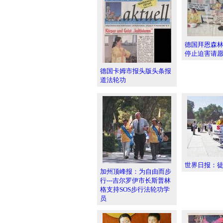
德国拜恩森林
停止迫害请
德国卡姆市报头版头条报
道法轮功
世界日报：
加州顶峰报：为自由而步
行---吉尔罗伊市长斯普林
格支持SOS步行法轮功学
员