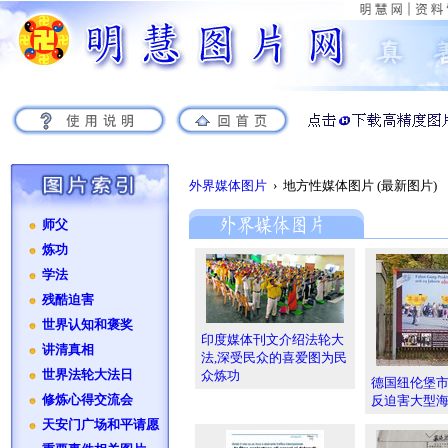
外界媒体图片
› 地方性媒体图片 (最新图片)
师父
炼功
学法
残酷迫害
世界认知和褒奖
印度媒体刊文介绍法轮大
讲清真相
法,深受民众的喜爱图为民
世界法轮大法日
众炼功
德国纽伦堡
修炼心得交流会
反迫害大型
天安门广场和平请愿