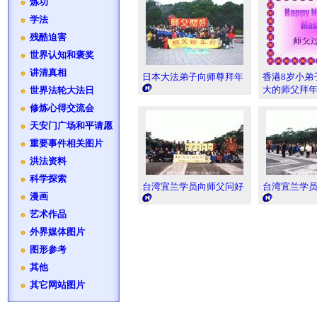
炼功
学法
残酷迫害
世界认知和褒奖
讲清真相
日本大法弟子向师尊拜年
香港8岁小弟
大的师父拜
世界法轮大法日
修炼心得交流会
天安门广场和平请愿
重要事件相关图片
洪法资料
科学探索
台湾宜兰学员向师父问好
台湾宜兰学
漫画
艺术作品
外界媒体图片
图形参考
其他
其它网站图片