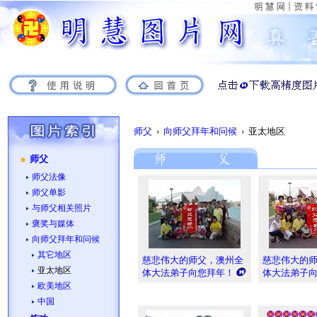
师父
›
向师父拜年和问候
› 亚太地区
师父
师父法像
师父单影
与师父相关照片
褒奖与媒体
向师父拜年和问候
其它地区
慈悲伟大的师父，澳州全
慈悲伟大的
亚太地区
体大法弟子向您拜年！
体大法弟子
欧美地区
中国