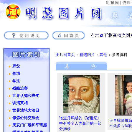
图片网首页
›
精选图片
›
其他
› 参考资料
师父
炼功
学法
残酷迫害
世界认知和褒奖
讲清真相
世界法轮大法日
修炼心得交流会
诺查丹玛斯的《诸世纪》
正直律师抗
中有关全人类命运的一部
天安门广场和平请愿
不死多亏法
分摘录