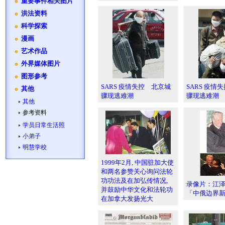
重要事件相关图片
洪法资料
科学探索
漫画
艺术作品
外界媒体图片
图形参考
SARS 疫情失控 北京城
SARS 疫情
其他
骤现逃难潮
骤现逃难潮
其他
参考资料
学员日常生活照
小弟子
明慧学校
1999年2月, 中国驻加大使
和两名参赞关心询问法轮
功功法及在加弘传情况,
录像片：江
并鼓励中华文化和法轮功
「中俄边界
在加拿大发扬光大