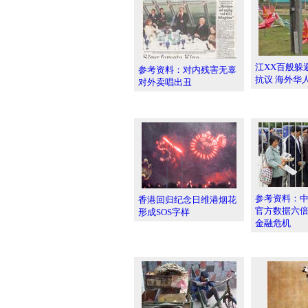
江XX百般躲
参考资料：对内残害无辜
抗议 海外华
对外卖唱出丑
参考资料：
香港回归纪念日维港烟花
官方数据六
形成SOS字样
金融危机