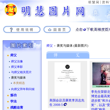
师父
› 褒奖与媒体 (最新图片)
师父
师父法像
师父单影
与师父相关照片
褒奖与媒体
本类精选
向师父拜年和问候
李先生荣获
炼功
博览会最高奖
美国会议员褒奖李洪志先
进步奖”和大
学法
生 2008-5
奖”，以及“
残酷迫害
功师”称号