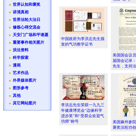
世界认知和褒奖
讲清真相
世界法轮大法日
修炼心得交流会
天安门广场和平请愿
中国政府为李洪志先生颁
重要事件相关图片
发的气功教学证书
洪法资料
美国国会议
科学探索
届国会记录
漫画
先生，支持
艺术作品
外界媒体图片
图形参考
其他
其它网站图片
李洪志先生荣获一九九三
年健康博览会“边缘科学
进步奖”和“受群众欢迎气
功师”称号
美国麻州参
褒奖法轮功